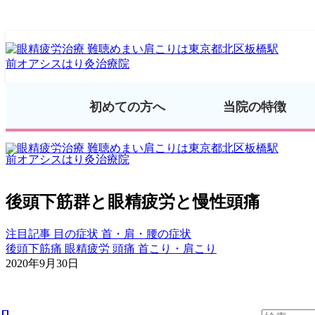
初めての方へ
当院の特徴
後頭下筋群と眼精疲労と慢性頭痛
注目記事
目の症状
首・肩・腰の症状
後頭下筋痛
眼精疲労
頭痛
首こり・肩こり
2020年9月30日