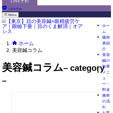
LINE予約
LINE予約
Menu
ホー
ム
施術
ホーム
者紹
介
美容鍼コラム
美容
鍼の
美容鍼コラム
– category
効果
メニ
ュ
–
ー・
料金
施術
の流
れ
お客