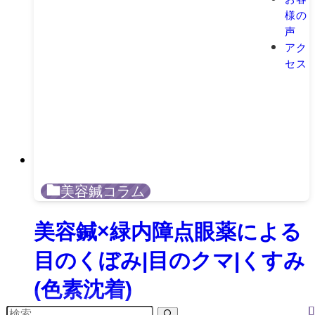
様の
声
アク
セス
美容鍼コラム
美容鍼×緑内障点眼薬による
目のくぼみ|目のクマ|くすみ
(色素沈着)